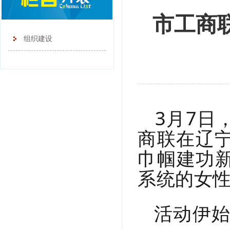
市工商
组织建设
3
月
7
日
商联在辽宁
巾帼建功
系统的女
活动伊