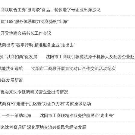
商联联合主办“渡海谈”食品、餐饮老字号企业出海沙龙
“169”服务体系助力沈商扬帆“出海”
召开异地商会秘书长工作会议
沈商出海”破零行动 精准服务企业“走出去”
资源 “以商招商”促发展——沈阳市工商联引荐魔法原子机器人及配套企业
赋能沈企远航——沈阳市工商联开展京沈对口合作交流活动纪实
共谋发展新篇
贸促会来沈专题调研民营企业出海情况
沈商有约”走进于洪区暨“万企兴万村”考察座谈活动
 一企一策助出海——沈阳市工商联精准服务护航民企“走出去”
来沈考察调研 深化两地交流共促民营经济发展