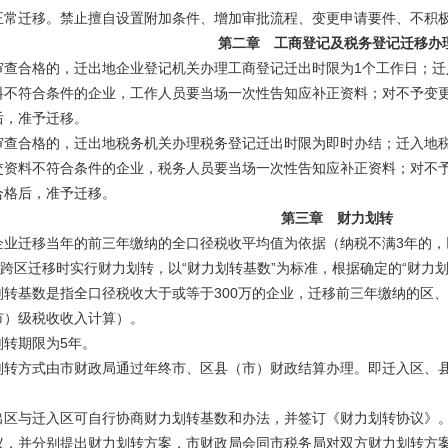
正常迁移。禁止擅自设置附加条件、增加审批流程、
变更申请要件、不积
第二章 工商登记及税务登记迁移办
审查合格的，迁出地企业登记机关办理工商登记迁出时限为1个工作日；
迁
料不符合条件的企业，
工作人员要当场一次性告知应补正资料；对不予变
后，准予迁移。
审查合格的，迁出地税务机关办理税务登记迁出时限为即时办结；
迁入地
交资料不符合条件的企业，
税务人员要当场一次性告知应补正资料；对不
合格后，准予迁移。
第三章 财力划转
企业迁移当年的前三年缴纳的全口径税收平均值为依据（纳税不满3年的，
业跨区迁移时实行财力划转，
以“财力划转基数”为标准，根据确定的“财力
基数是指全口径税收大于或等于300万的企业，迁移前三年缴纳的区、
市）级税收收入计算）。
转期限为5年。
方式由市财政局通过年终市、区县（市）财政结算办理。即迁入区、
出区与迁入区可自行协商财力划转基数和办法，并签订《财力划转协议》
议，并分别提出财力划转方案，
市财政局会同市税务局对双方财力划转方