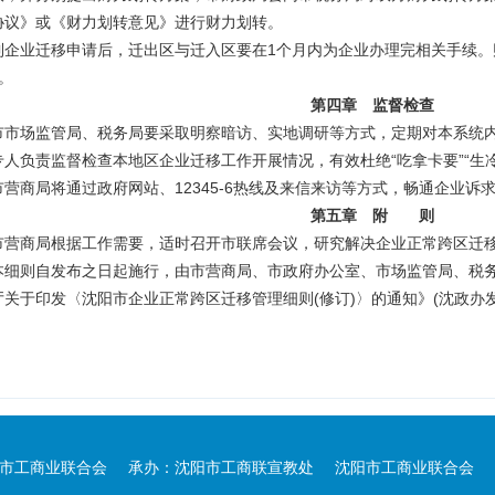
协议》或《财力划转意见》进行财力划转。
到企业迁移申请后，迁出区与迁入区要在1个月内为企业办理完相关手续。
。
第四章 监督检查
市市场监管局、税务局要采取明察暗访、实地调研等方式，
定期对本系统
专人负责监督检查本地区企业迁移工作开展情况，有效杜绝“吃拿卡要”“生
市营商局将通过政府网站、12345-6热线及来信来访等方式，畅通企业诉
第五章 附 则
市营商局根据工作需要，适时召开市联席会议，研究解决企业正常跨区迁
本细则自发布之日起施行，由市营商局、市政府办公室、市场监管局、税
关于印发〈沈阳市企业正常跨区迁移管理细则(修订)〉的通知》(沈政办
市工商业联合会
承办：沈阳市工商联宣教处
沈阳市工商业联合会