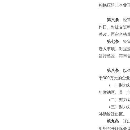
相施压阻止企业
第六条
经
作日。对提交资
整改，再审合格
第七条
经
迁入事项。对提
进行整改，再审
第八条
以
于300万元的企
（一）财力划转
年缴纳区、县（
（二）财力划
（三）财力划转
补助给迁出区。
第九条
迁
组织召开联席会